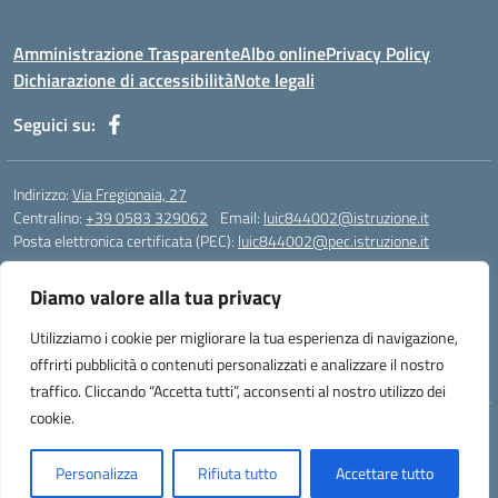
Amministrazione Trasparente
Albo online
Privacy Policy
Dichiarazione di accessibilità
Note legali
Seguici su:
Indirizzo:
Via Fregionaia, 27
Centralino:
+39 0583 329062
Email:
luic844002@istruzione.it
Posta elettronica certificata (PEC):
luic844002@pec.istruzione.it
Codice fiscale: 92051750468
Diamo valore alla tua privacy
Codice meccanografico:
luic844002
Codice Indice delle Pubbliche Amministrazioni (IPA): istsc_luic844002
Utilizziamo i cookie per migliorare la tua esperienza di navigazione,
Codice unico di fatturazione (CUF): UF76KO
offrirti pubblicità o contenuti personalizzati e analizzare il nostro
traffico. Cliccando “Accetta tutti”, acconsenti al nostro utilizzo dei
cookie.
Concept & Design by Designers Italia
Personalizza
Rifiuta tutto
Accettare tutto