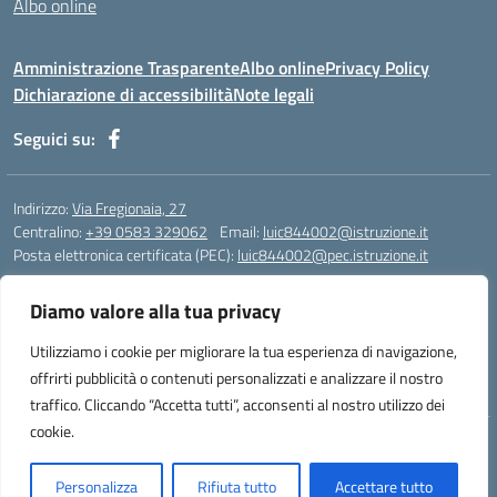
Albo online
Amministrazione Trasparente
Albo online
Privacy Policy
Dichiarazione di accessibilità
Note legali
Seguici su:
Indirizzo:
Via Fregionaia, 27
Centralino:
+39 0583 329062
Email:
luic844002@istruzione.it
Posta elettronica certificata (PEC):
luic844002@pec.istruzione.it
Codice fiscale: 92051750468
Diamo valore alla tua privacy
Codice meccanografico:
luic844002
Codice Indice delle Pubbliche Amministrazioni (IPA): istsc_luic844002
Utilizziamo i cookie per migliorare la tua esperienza di navigazione,
Codice unico di fatturazione (CUF): UF76KO
offrirti pubblicità o contenuti personalizzati e analizzare il nostro
traffico. Cliccando “Accetta tutti”, acconsenti al nostro utilizzo dei
cookie.
Concept & Design by Designers Italia
Personalizza
Rifiuta tutto
Accettare tutto