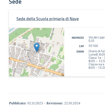
Sede
Sede della Scuola primaria di Nave
Via dei Lip
INDIRIZZO
(LU)
55100
CAP
Orario di f
ORARI
Lunedì: 8:05
Classi 1a - 
8:05 – 12,5
Classe 4a e 
8:05 - 13:2
Pubblicato:
02.11.2023
-
Revisione:
22.01.2024