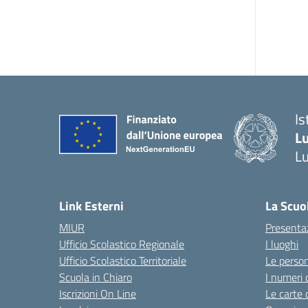
Is
L
L
Link Esterni
La Scuo
MIUR
Presenta
Ufficio Scolastico Regionale
I luoghi
Ufficio Scolastico Territoriale
Le perso
Scuola in Chiaro
I numeri 
Iscrizioni On Line
Le carte 