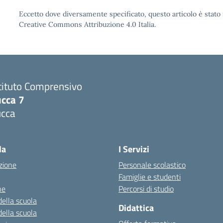
Eccetto dove diversamente specificato, questo articolo è stato 
Creative Commons Attribuzione 4.0 Italia.
tituto Comprensivo
ucca 7
ucca
la
I Servizi
zione
Personale scolastico
Famiglie e studenti
ne
Percorsi di studio
della scuola
Didattica
della scuola