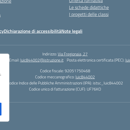
Offerta formativa
azione
Le schede didattiche
I progetti delle classi
a
cy
Dichiarazione di accessibilità
Note legali
Indirizzo:
Via Fregionaia, 27
062
Email:
luic844002@istruzione.it
Posta elettronica certificata (PEC):
lu
Codice fiscale: 92051750468
,
Codice meccanografico:
luic844002
Codice Indice delle Pubbliche Amministrazioni (IPA): istsc_luic844002
Codice unico di fatturazione (CUF): UF76KO