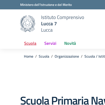
Vai ai contenuti
Vai al menu di navigazione
Vai al footer
Ministero dell'Istruzione e del Merito
Istituto Comprensivo
Lucca 7
Lucca
Scuola
Servizi
Novità
Home
Scuola
Organizzazione
Scuola / Isti
Scuola Primaria Na