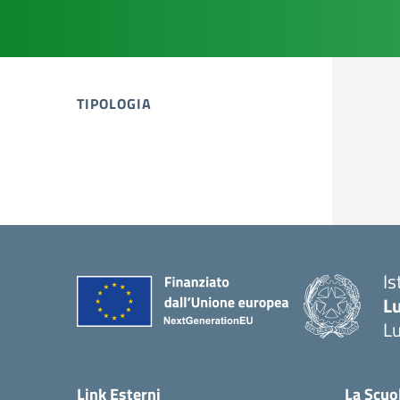
TIPOLOGIA
tipologia di articoli
Is
L
L
Link Esterni
La Scuo