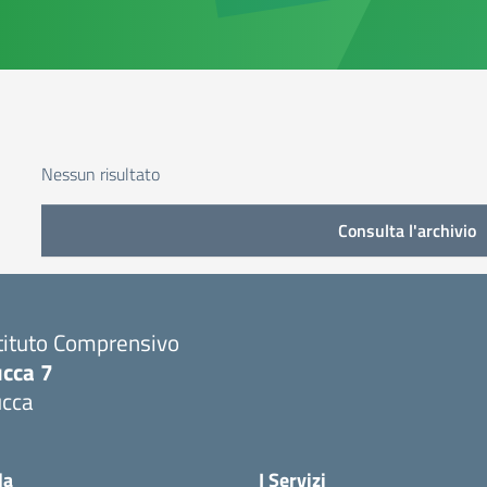
Nessun risultato
Consulta l'archivio
tituto Comprensivo
ucca 7
ucca
la
I Servizi