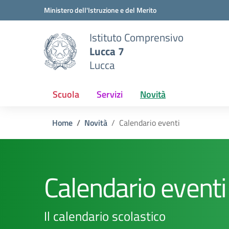
Vai ai contenuti
Vai al menu di navigazione
Vai al footer
Ministero dell'Istruzione e del Merito
Istituto Comprensivo
Lucca 7
Lucca
Scuola
Servizi
Novità
Home
Novità
Calendario eventi
Calendario eventi
Il calendario scolastico