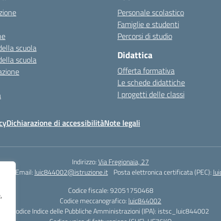
zione
Personale scolastico
Famiglie e studenti
ne
Percorsi di studio
della scuola
Didattica
della scuola
Offerta formativa
azione
Le schede didattiche
I progetti delle classi
a
cy
Dichiarazione di accessibilità
Note legali
Indirizzo:
Via Fregionaia, 27
062
Email:
luic844002@istruzione.it
Posta elettronica certificata (PEC):
lu
Codice fiscale: 92051750468
,
Codice meccanografico:
luic844002
Codice Indice delle Pubbliche Amministrazioni (IPA): istsc_luic844002