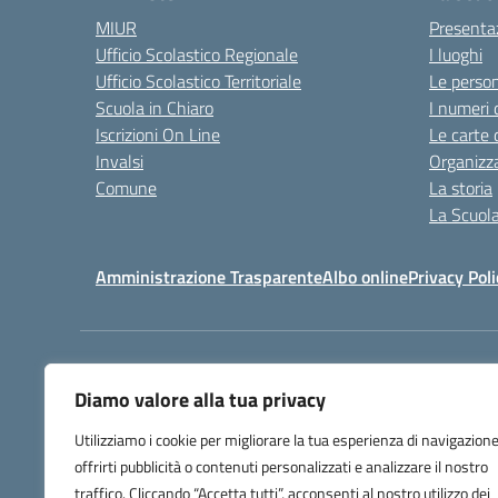
MIUR
Presenta
Ufficio Scolastico Regionale
I luoghi
Ufficio Scolastico Territoriale
Le perso
Scuola in Chiaro
I numeri 
Iscrizioni On Line
Le carte 
Invalsi
Organizz
Comune
La storia
La Scuol
Amministrazione Trasparente
Albo online
Privacy Poli
Centralino:
+39 0583 329
Diamo valore alla tua privacy
Utilizziamo i cookie per migliorare la tua esperienza di navigazione
offrirti pubblicità o contenuti personalizzati e analizzare il nostro
traffico. Cliccando “Accetta tutti”, acconsenti al nostro utilizzo dei