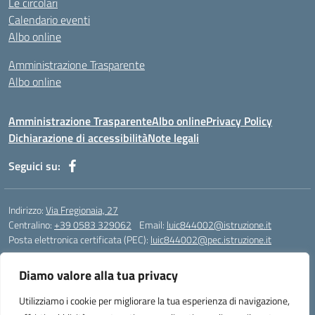
Le circolari
Calendario eventi
Albo online
Amministrazione Trasparente
Albo online
Amministrazione Trasparente
Albo online
Privacy Policy
Dichiarazione di accessibilità
Note legali
Seguici su:
Indirizzo:
Via Fregionaia, 27
Centralino:
+39 0583 329062
Email:
luic844002@istruzione.it
Posta elettronica certificata (PEC):
luic844002@pec.istruzione.it
Codice fiscale: 92051750468
Diamo valore alla tua privacy
Codice meccanografico:
luic844002
Codice Indice delle Pubbliche Amministrazioni (IPA): istsc_luic844002
Utilizziamo i cookie per migliorare la tua esperienza di navigazione,
Codice unico di fatturazione (CUF): UF76KO