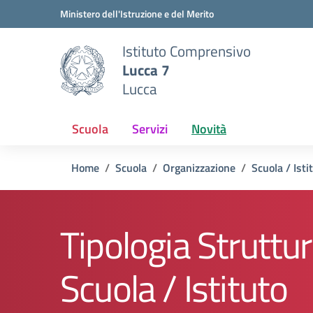
Vai ai contenuti
Vai al menu di navigazione
Vai al footer
Ministero dell'Istruzione e del Merito
Istituto Comprensivo
Lucca 7
Lucca
Scuola
Servizi
Novità
Home
Scuola
Organizzazione
Scuola / Isti
Tipologia Struttur
Scuola / Istituto