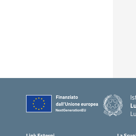
Is
L
L
Link Esterni
La Scuo