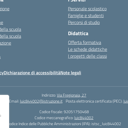
zione
Personale scolastico
Famiglie e studenti
ne
Percorsi di studio
della scuola
Didattica
della scuola
Offerta formativa
azione
Le schede didattiche
I progetti delle classi
a
cy
Dichiarazione di accessibilità
Note legali
Indirizzo:
Via Fregionaia, 27
062
Email:
luic844002@istruzione.it
Posta elettronica certificata (PEC):
lu
Codice fiscale: 92051750468
,
Codice meccanografico:
luic844002
Codice Indice delle Pubbliche Amministrazioni (IPA): istsc_luic844002