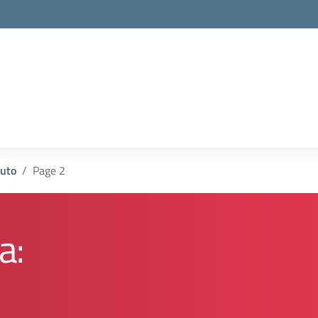
tuto
Page 2
a: