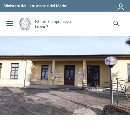
Vai ai contenuti
Vai al menu di navigazione
Vai al footer
Ministero dell'Istruzione e del Merito
Istituto Comprensivo
Lucca 7