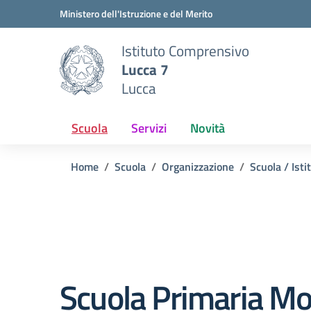
Vai ai contenuti
Vai al menu di navigazione
Vai al footer
Ministero dell'Istruzione e del Merito
Istituto Comprensivo
Lucca 7
Lucca
Scuola
Servizi
Novità
Home
Scuola
Organizzazione
Scuola / Isti
Scuola Primaria M