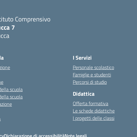
tituto Comprensivo
ucca 7
ucca
la
I Servizi
zione
Personale scolastico
Famiglie e studenti
ne
Percorsi di studio
della scuola
Didattica
della scuola
Offerta formativa
azione
Le schede didattiche
I progetti delle classi
a
cy
Dichiarazione di accessibilità
Note legali