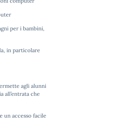
zioni computer
puter
agni per i bambini,
la, in particolare
permette agli alunni
ia all’entrata che
re un accesso facile