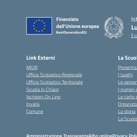
Is
L
L
Link Esterni
La Scuo
MIUR
Presenta
Ufficio Scolastico Regionale
I luoghi
Ufficio Scolastico Territoriale
Le perso
Scuola in Chiaro
I numeri 
Iscrizioni On Line
Le carte 
Invalsi
Organizz
Comune
La storia
La Scuol
Amministrazione Trasparente
Albo online
Privacy Poli