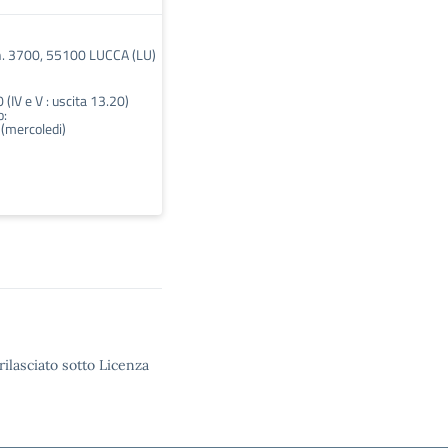
n. 3700, 55100 LUCCA (LU)
 (IV e V : uscita 13.20)
o:
(mercoledi)
rilasciato sotto Licenza