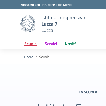
Vai ai contenuti
Vai al menu di navigazione
Vai al footer
Ministero dell'Istruzione e del Merito
Istituto Comprensivo
Lucca 7
Lucca
Scuola
Servizi
Novità
Home
Scuola
LA SCUOLA