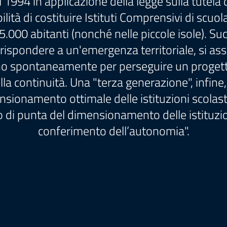
l 1994 in applicazione della legge sulla tute
ibilità di costituire Istituti Comprensivi di sc
000 abitanti (nonché nelle piccole isole). S
r rispondere a un'emergenza territoriale, si as
rgono spontaneamente per perseguire un proge
sulla continuità. Una "terza generazione", infine
sionamento ottimale delle istituzioni scolast
o di punta del dimensionamento delle istituzio
conferimento dell’autonomia".