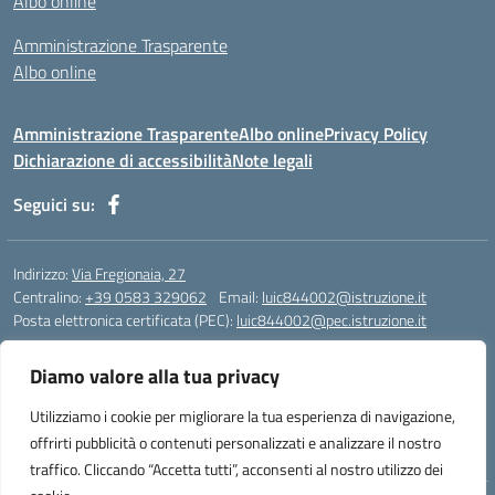
Albo online
Amministrazione Trasparente
Albo online
Amministrazione Trasparente
Albo online
Privacy Policy
Dichiarazione di accessibilità
Note legali
Seguici su:
Indirizzo:
Via Fregionaia, 27
Centralino:
+39 0583 329062
Email:
luic844002@istruzione.it
Posta elettronica certificata (PEC):
luic844002@pec.istruzione.it
Codice fiscale: 92051750468
Diamo valore alla tua privacy
Codice meccanografico:
luic844002
Codice Indice delle Pubbliche Amministrazioni (IPA): istsc_luic844002
Utilizziamo i cookie per migliorare la tua esperienza di navigazione,
Codice unico di fatturazione (CUF): UF76KO
offrirti pubblicità o contenuti personalizzati e analizzare il nostro
traffico. Cliccando “Accetta tutti”, acconsenti al nostro utilizzo dei