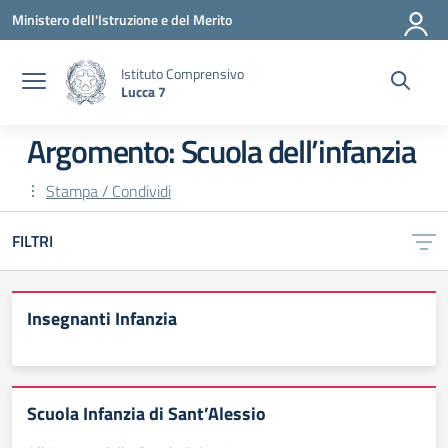
Vai ai contenuti
Vai al menu di navigazione
Vai al footer
Ministero dell'Istruzione e del Merito
Istituto Comprensivo
Lucca 7
Argomento: Scuola dell’infanzia
Stampa / Condividi
FILTRI
Insegnanti Infanzia
Scuola Infanzia di Sant’Alessio