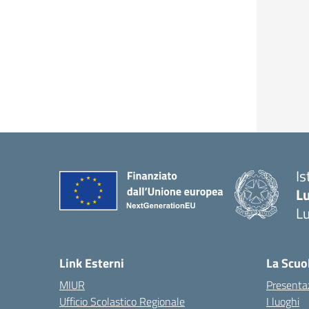
Is
L
L
Link Esterni
La Scuo
MIUR
Presenta
Ufficio Scolastico Regionale
I luoghi