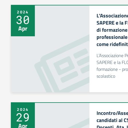
2024
L’Associazio
30
SAPERE e la F
Apr
di formazione 
professionale 
come ridefini
L’Associazione 
SAPERE e la FLC 
formazione - pro
scolastico
2024
Incontro/Asse
29
candidati al C
Apr
Docenti, Ata, 