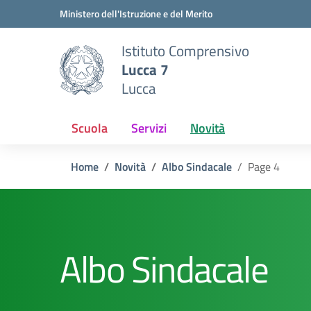
Vai ai contenuti
Vai al menu di navigazione
Vai al footer
Ministero dell'Istruzione e del Merito
Istituto Comprensivo
Lucca 7
Lucca
Scuola
Servizi
Novità
Home
Novità
Albo Sindacale
Page 4
Albo Sindacale