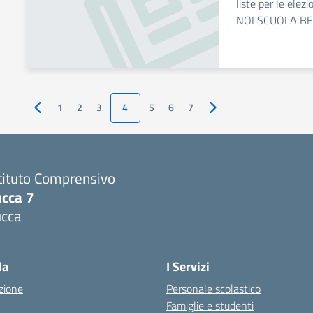
liste per le elez
NOI SCUOLA B
1
2
3
4
5
6
7
Pagina precedente
Pagina successiva
tituto Comprensivo
ucca 7
ucca
la
I Servizi
zione
Personale scolastico
Famiglie e studenti