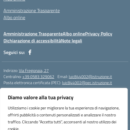
Amministrazione Trasparente
Albo online
Amministrazione Trasparente
Albo online
Privacy Policy
Dichiarazione di accessibilità
Note legali
Seguici su:
Indirizzo:
Via Fregionaia, 27
Centralino:
+39 0583 329062
Email:
luic844002@istruzione.it
Posta elettronica certificata (PEC):
luic844002@pec.istruzione.it
Codice fiscale: 92051750468
Diamo valore alla tua privacy
Codice meccanografico:
luic844002
Codice Indice delle Pubbliche Amministrazioni (IPA): istsc_luic844002
Utilizziamo i cookie per migliorare la tua esperienza di navigazione,
Codice unico di fatturazione (CUF): UF76KO
offrirti pubblicità o contenuti personalizzati e analizzare il nostro
traffico. Cliccando “Accetta tutti”, acconsenti al nostro utilizzo dei
cookie.