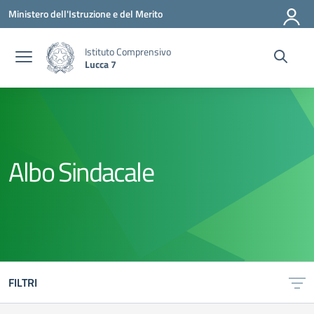
Vai ai contenuti
Vai al menu di navigazione
Vai al footer
Ministero dell'Istruzione e del Merito
Istituto Comprensivo
Lucca 7
Albo Sindacale
FILTRI