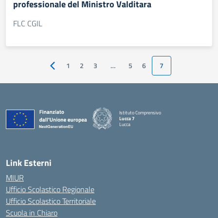
professionale del Ministro Valditara
FLC CGIL
1
2
3
…
5
6
7
Pagina precedente
Istituto Comprensivo
Lucca 7
Lucca
Link Esterni
MIUR
Ufficio Scolastico Regionale
Ufficio Scolastico Territoriale
Scuola in Chiaro