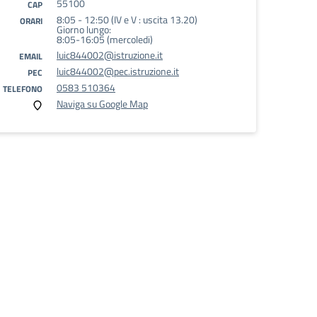
55100
CAP
8:05 - 12:50 (IV e V : uscita 13.20)
ORARI
Giorno lungo:
8:05-16:05 (mercoledi)
luic844002@istruzione.it
EMAIL
luic844002@pec.istruzione.it
PEC
0583 510364
TELEFONO
Naviga su Google Map