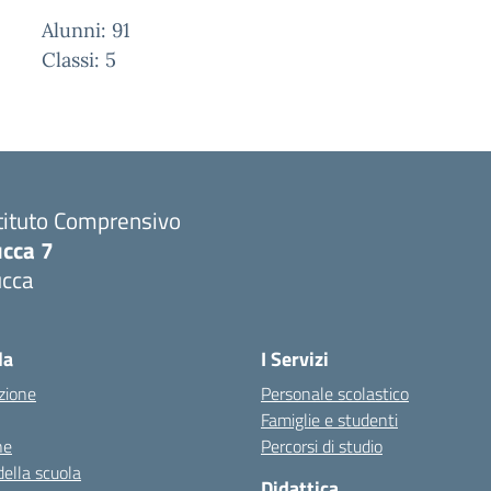
Alunni: 91
Classi: 5
tituto Comprensivo
ucca 7
ucca
la
I Servizi
zione
Personale scolastico
Famiglie e studenti
ne
Percorsi di studio
della scuola
Didattica