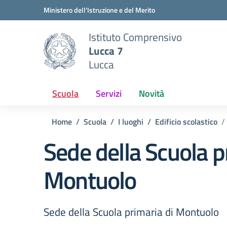
Vai ai contenuti
Vai al menu di navigazione
Vai al footer
Ministero dell'Istruzione e del Merito
Istituto Comprensivo
Lucca 7
Lucca
Scuola
Servizi
Novità
Home
Scuola
I luoghi
Edificio scolastico
Sede della Scuola p
Montuolo
Sede della Scuola primaria di Montuolo