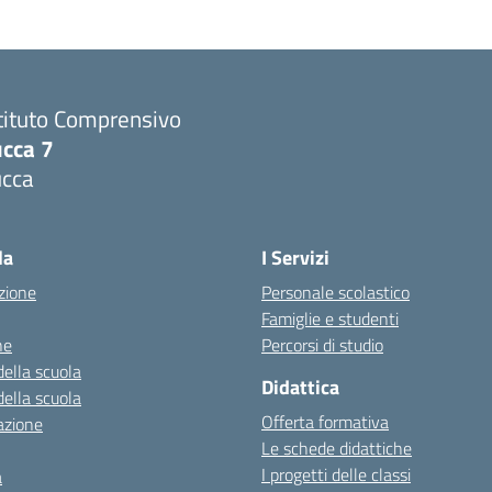
tituto Comprensivo
ucca 7
ucca
la
I Servizi
zione
Personale scolastico
Famiglie e studenti
ne
Percorsi di studio
della scuola
Didattica
della scuola
Offerta formativa
azione
Le schede didattiche
I progetti delle classi
a