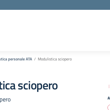
tica personale ATA
Modulistica sciopero
ica sciopero
opero
A