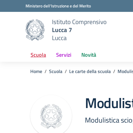
Vai ai contenuti
Vai al menu di navigazione
Vai al footer
Ministero dell'Istruzione e del Merito
Istituto Comprensivo
Lucca 7
Lucca
Scuola
Servizi
Novità
Home
Scuola
Le carte della scuola
Modulis
Modulist
Modulistica sci