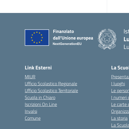
Is
L
L
Link Esterni
La Scuo
MIUR
Presenta
Ufficio Scolastico Regionale
I luoghi
Ufficio Scolastico Territoriale
Le perso
Scuola in Chiaro
I numeri 
Iscrizioni On Line
Le carte 
Invalsi
Organizz
Comune
La storia
La Scuol