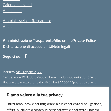
Calendario eventi
Albo online
Amministrazione Trasparente
Albo online
Amministrazione Trasparente
Albo online
Privacy Policy
Dichiarazione di accessibilità
Note legali
Seguici su:
Indirizzo:
Via Fregionaia, 27
Centralino:
+39 0583 329062
Email:
luic844002@istruzione.it
Posta elettronica certificata (PEC):
luic844002@pec.istruzione.it
Codice fiscale: 92051750468
Diamo valore alla tua privacy
Codice meccanografico:
luic844002
Codice Indice delle Pubbliche Amministrazioni (IPA): istsc_luic844002
Utilizziamo i cookie per migliorare la tua esperienza di navigazione,
Codice unico di fatturazione (CUF): UF76KO
offrirti pubblicità o contenuti personalizzati e analizzare il nostro