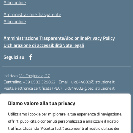
Albo online
Amministrazione Trasparente
Albo online
Amministrazione Trasparente
Albo online
Privacy Policy
Dichiarazione di accessibilità
Note legali
Seguici su:
Indirizzo:
Via Fregionaia, 27
Centralino:
+39 0583 329062
Email:
luic844002@istruzione.it
Posta elettronica certificata (PEC):
luic844002@pec.istruzione.it
Codice fiscale: 92051750468
Diamo valore alla tua privacy
Codice meccanografico:
luic844002
Codice Indice delle Pubbliche Amministrazioni (IPA): istsc_luic844002
Utilizziamo i cookie per migliorare la tua esperienza di navigazione,
Codice unico di fatturazione (CUF): UF76KO
offrirti pubblicità o contenuti personalizzati e analizzare il nostro
traffico. Cliccando “Accetta tutti”, acconsenti al nostro utilizzo dei