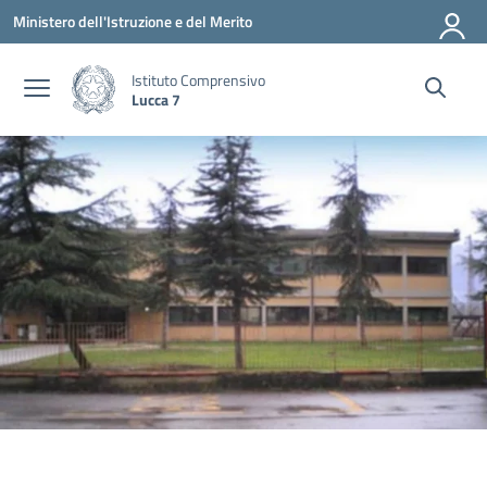
Vai ai contenuti
Vai al menu di navigazione
Vai al footer
Ministero dell'Istruzione e del Merito
Istituto Comprensivo
Lucca 7