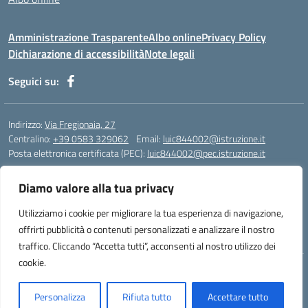
Amministrazione Trasparente
Albo online
Privacy Policy
Dichiarazione di accessibilità
Note legali
Seguici su:
Indirizzo:
Via Fregionaia, 27
Centralino:
+39 0583 329062
Email:
luic844002@istruzione.it
Posta elettronica certificata (PEC):
luic844002@pec.istruzione.it
Codice fiscale: 92051750468
Diamo valore alla tua privacy
Codice meccanografico:
luic844002
Codice Indice delle Pubbliche Amministrazioni (IPA): istsc_luic844002
Utilizziamo i cookie per migliorare la tua esperienza di navigazione,
Codice unico di fatturazione (CUF): UF76KO
offrirti pubblicità o contenuti personalizzati e analizzare il nostro
traffico. Cliccando “Accetta tutti”, acconsenti al nostro utilizzo dei
cookie.
Concept & Design by Designers Italia
Personalizza
Rifiuta tutto
Accettare tutto