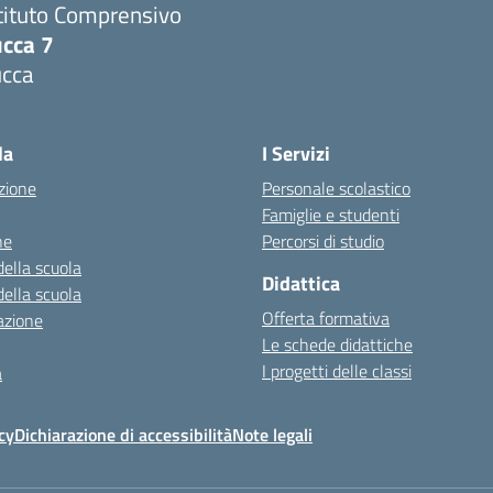
tituto Comprensivo
ucca 7
ucca
la
I Servizi
zione
Personale scolastico
Famiglie e studenti
ne
Percorsi di studio
della scuola
Didattica
della scuola
Offerta formativa
azione
Le schede didattiche
I progetti delle classi
a
cy
Dichiarazione di accessibilità
Note legali