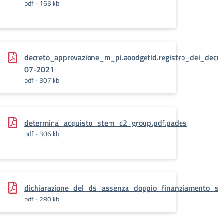
pdf - 163 kb
STRO_DEI_DECRETI_DIRETTORIALI(R).0000201.20-
decreto_approvazione_m_pi.aoodgefid.registro_dei_decre
07-2021
pdf - 307 kb
determina_acquisto_stem_c2_group.pdf.pades
pdf - 306 kb
ento_spazi_e_ambienti_digitali_stem
dichiarazione_del_ds_assenza_doppio_finanziamento_s
pdf - 280 kb