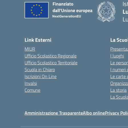
Is
L
L
Link Esterni
La Scuo
MIUR
Presenta
Ufficio Scolastico Regionale
I luoghi
Ufficio Scolastico Territoriale
Le perso
Scuola in Chiaro
I numeri 
Iscrizioni On Line
Le carte 
Invalsi
Organizz
Comune
La storia
La Scuol
Amministrazione Trasparente
Albo online
Privacy Poli