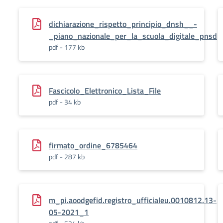
dichiarazione_rispetto_principio_dnsh__-
_piano_nazionale_per_la_scuola_digitale_pnsd
pdf - 177 kb
Fascicolo_Elettronico_Lista_File
pdf - 34 kb
firmato_ordine_6785464
pdf - 287 kb
m_pi.aoodgefid.registro_ufficialeu.0010812.13-
05-2021_1