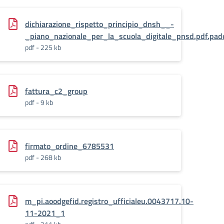
dichiarazione_rispetto_principio_dnsh__-
_piano_nazionale_per_la_scuola_digitale_pnsd.pdf.pad
pdf - 225 kb
fattura_c2_group
pdf - 9 kb
firmato_ordine_6785531
pdf - 268 kb
m_pi.aoodgefid.registro_ufficialeu.0043717.10-
11-2021_1