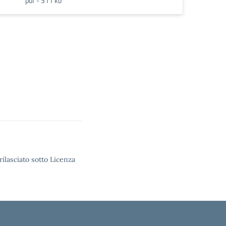
pdf - 311 kb
rilasciato sotto Licenza