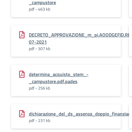
_campustore
pdf - 463 kb
DECRETO_APPROVAZIONE_m_pi.AOODGEFID.REGI
07-2021
pdf - 307 kb
determina_acquisto_stem_-
_campustore.pdf.pades
pdf - 256 kb
dichiarazione_del_ds_assenza_doppio_finanziam
pdf - 231 kb