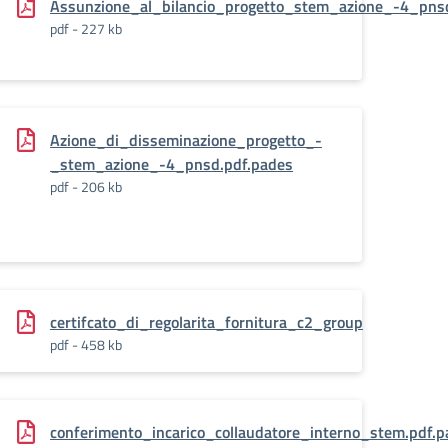
Assunzione_al_bilancio_progetto_stem_azione_-4_pns
em
pdf - 227 kb
Azione_di_disseminazione_progetto_-
_stem_azione_-4_pnsd.pdf.pades
pdf - 206 kb
e_7929429810_3
certifcato_di_regolarita_fornitura_c2_group
pdf - 458 kb
conferimento_incarico_collaudatore_interno_stem.pdf.p