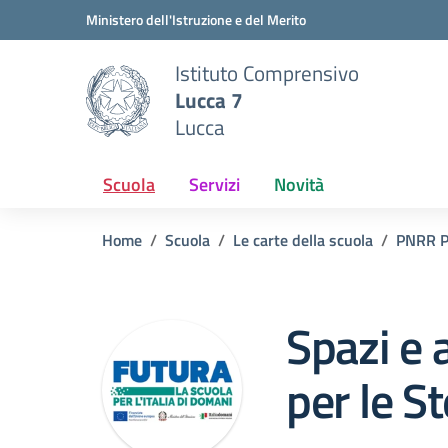
Vai ai contenuti
Vai al menu di navigazione
Vai al footer
Ministero dell'Istruzione e del Merito
Istituto Comprensivo
Lucca 7
Lucca
Scuola
Servizi
Novità
Home
Scuola
Le carte della scuola
PNRR Pi
Spazi e 
per le S