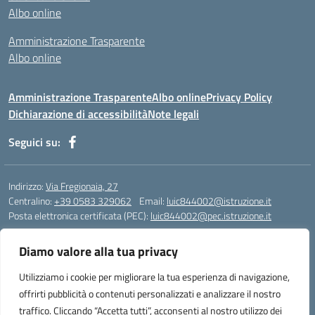
Albo online
Amministrazione Trasparente
Albo online
Amministrazione Trasparente
Albo online
Privacy Policy
Dichiarazione di accessibilità
Note legali
Seguici su:
Indirizzo:
Via Fregionaia, 27
Centralino:
+39 0583 329062
Email:
luic844002@istruzione.it
Posta elettronica certificata (PEC):
luic844002@pec.istruzione.it
Codice fiscale: 92051750468
Diamo valore alla tua privacy
Codice meccanografico:
luic844002
Codice Indice delle Pubbliche Amministrazioni (IPA): istsc_luic844002
Utilizziamo i cookie per migliorare la tua esperienza di navigazione,
Codice unico di fatturazione (CUF): UF76KO
offrirti pubblicità o contenuti personalizzati e analizzare il nostro
traffico. Cliccando “Accetta tutti”, acconsenti al nostro utilizzo dei