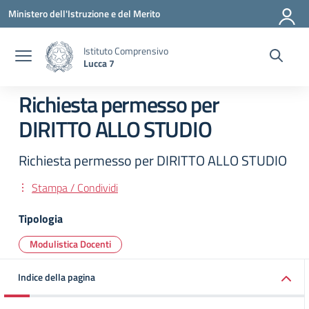
Vai ai contenuti
Vai al menu di navigazione
Vai al footer
Ministero dell'Istruzione e del Merito
Istituto Comprensivo
Lucca 7
Richiesta permesso per
DIRITTO ALLO STUDIO
Richiesta permesso per DIRITTO ALLO STUDIO
Stampa / Condividi
Tipologia
Modulistica Docenti
Indice della pagina