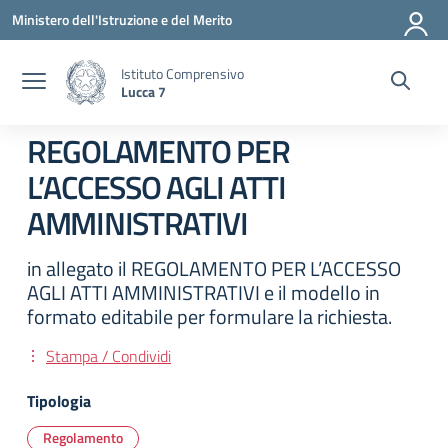
Vai ai contenuti
Vai al menu di navigazione
Vai al footer
Ministero dell'Istruzione e del Merito
Istituto Comprensivo
Lucca 7
REGOLAMENTO PER
L’ACCESSO AGLI ATTI
AMMINISTRATIVI
in allegato il REGOLAMENTO PER L’ACCESSO
AGLI ATTI AMMINISTRATIVI e il modello in
formato editabile per formulare la richiesta.
Stampa / Condividi
Tipologia
Regolamento