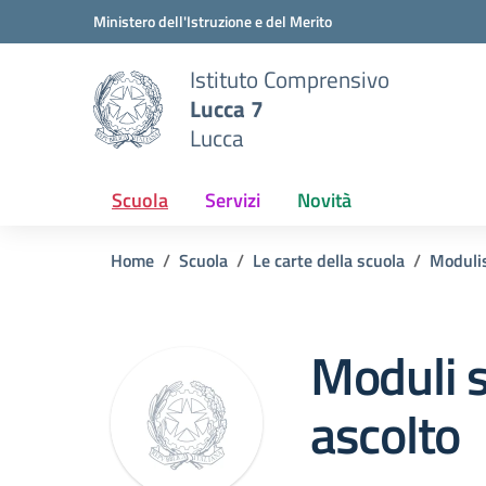
Vai ai contenuti
Vai al menu di navigazione
Vai al footer
Ministero dell'Istruzione e del Merito
Istituto Comprensivo
Lucca 7
Lucca
Scuola
Servizi
Novità
Home
Scuola
Le carte della scuola
Modulis
Moduli s
ascolto