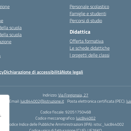
zione
Personale scolastico
Famiglie e studenti
ne
Percorsi di studio
della scuola
Didattica
della scuola
Offerta formativa
azione
Le schede didattiche
I progetti delle classi
a
cy
Dichiarazione di accessibilità
Note legali
Indirizzo:
Via Fregionaia, 27
062
Email:
luic844002@istruzione.it
Posta elettronica certificata (PEC):
lu
Codice fiscale: 92051750468
,
Codice meccanografico:
luic844002
Codice Indice delle Pubbliche Amministrazioni (IPA): istsc_luic844002
Codice unico di fatturazione (CUF): UF76KO