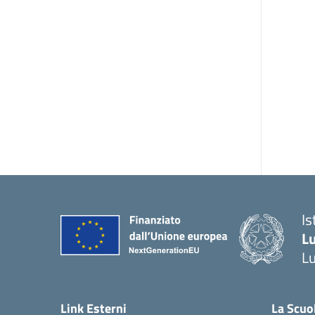
Is
L
L
Link Esterni
La Scuo