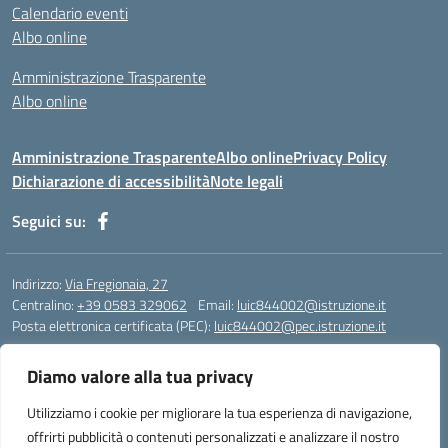
Calendario eventi
Albo online
Amministrazione Trasparente
Albo online
Amministrazione Trasparente
Albo online
Privacy Policy
Dichiarazione di accessibilità
Note legali
Seguici su:
Indirizzo:
Via Fregionaia, 27
Centralino:
+39 0583 329062
Email:
luic844002@istruzione.it
Posta elettronica certificata (PEC):
luic844002@pec.istruzione.it
Codice fiscale: 92051750468
Diamo valore alla tua privacy
Codice meccanografico:
luic844002
Codice Indice delle Pubbliche Amministrazioni (IPA): istsc_luic844002
Utilizziamo i cookie per migliorare la tua esperienza di navigazione,
Codice unico di fatturazione (CUF): UF76KO
offrirti pubblicità o contenuti personalizzati e analizzare il nostro