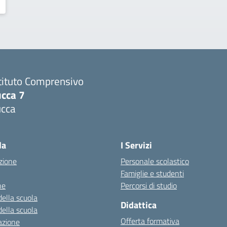
tituto Comprensivo
ucca 7
ucca
la
I Servizi
zione
Personale scolastico
Famiglie e studenti
ne
Percorsi di studio
della scuola
Didattica
della scuola
Offerta formativa
azione