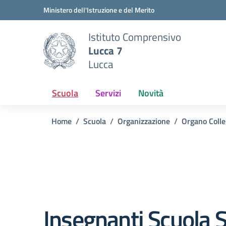
Vai ai contenuti
Vai al menu di navigazione
Vai al footer
Ministero dell'Istruzione e del Merito
Istituto Comprensivo
Lucca 7
Lucca
Scuola
Servizi
Novità
Home
Scuola
Organizzazione
Organo Colle
Insegnanti Scuola 