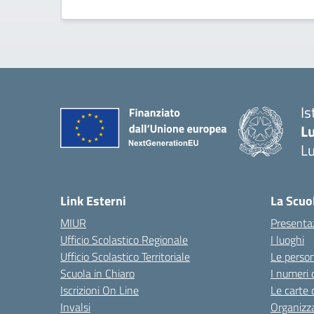
Is
L
L
Link Esterni
La Scuo
MIUR
Presenta
Ufficio Scolastico Regionale
I luoghi
Ufficio Scolastico Territoriale
Le perso
Scuola in Chiaro
I numeri 
Iscrizioni On Line
Le carte 
Invalsi
Organizz