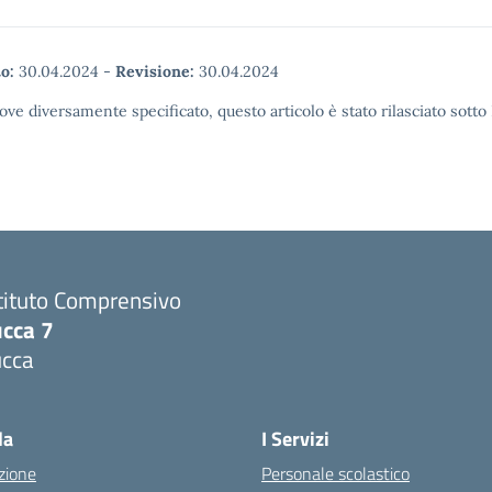
o:
30.04.2024
-
Revisione:
30.04.2024
ove diversamente specificato, questo articolo è stato rilasciato sott
tituto Comprensivo
ucca 7
ucca
la
I Servizi
zione
Personale scolastico