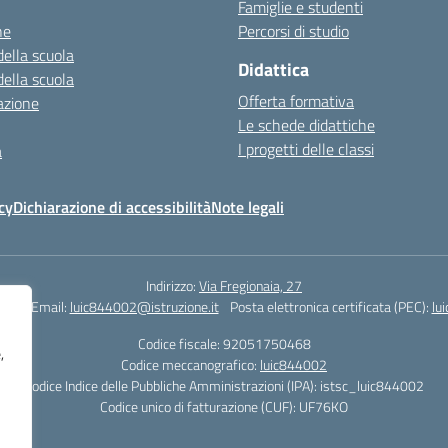
Famiglie e studenti
ne
Percorsi di studio
della scuola
Didattica
della scuola
Offerta formativa
azione
Le schede didattiche
I progetti delle classi
a
cy
Dichiarazione di accessibilità
Note legali
Indirizzo:
Via Fregionaia, 27
062
Email:
luic844002@istruzione.it
Posta elettronica certificata (PEC):
lu
Codice fiscale: 92051750468
,
Codice meccanografico:
luic844002
Codice Indice delle Pubbliche Amministrazioni (IPA): istsc_luic844002
Codice unico di fatturazione (CUF): UF76KO