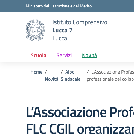
Vai ai contenuti
Vai al menu di navigazione
Vai al footer
Ministero dell'Istruzione e del Merito
Istituto Comprensivo
Lucca 7
Lucca
Scuola
Servizi
Novità
Home
Albo
L’Associazione Profe
Novità
Sindacale
professionale del colla
L’Associazione Pr
FLC CGIL organizzan