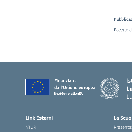
Pubblicat
Eccetto d
Is
L
L
Link Esterni
La Scuo
MIUR
Presenta