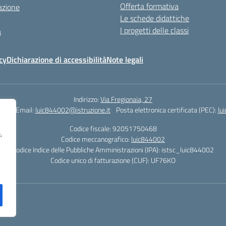
Offerta formativa
azione
Le schede didattiche
I progetti delle classi
a
cy
Dichiarazione di accessibilità
Note legali
Indirizzo:
Via Fregionaia, 27
062
Email:
luic844002@istruzione.it
Posta elettronica certificata (PEC):
lu
Codice fiscale: 92051750468
,
Codice meccanografico:
luic844002
Codice Indice delle Pubbliche Amministrazioni (IPA): istsc_luic844002
Codice unico di fatturazione (CUF): UF76KO