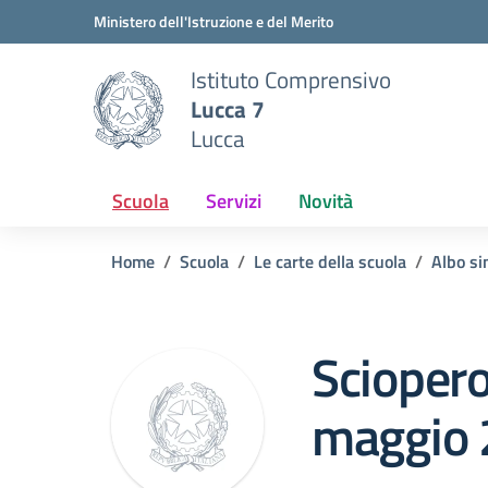
Vai ai contenuti
Vai al menu di navigazione
Vai al footer
Ministero dell'Istruzione e del Merito
Istituto Comprensivo
Lucca 7
Lucca
Scuola
Servizi
Novità
Home
Scuola
Le carte della scuola
Albo si
Sciopero
maggio