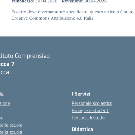
Pubblicato:
30.04.2026
-
Revisione:
30.04.2026
Eccetto dove diversamente specificato, questo articolo è stato 
Creative Commons Attribuzione 4.0 Italia.
tituto Comprensivo
ucca 7
ucca
la
I Servizi
zione
Personale scolastico
Famiglie e studenti
ne
Percorsi di studio
della scuola
Didattica
della scuola