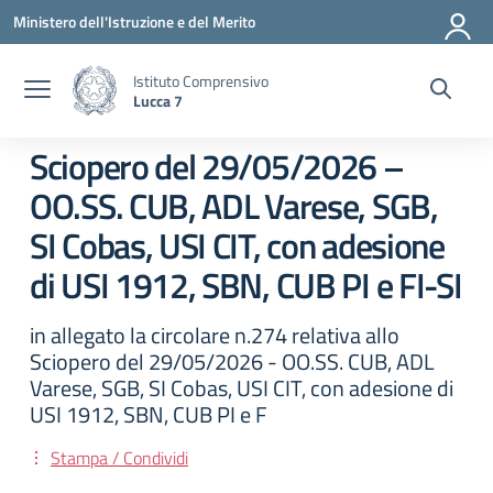
Vai ai contenuti
Vai al menu di navigazione
Vai al footer
Ministero dell'Istruzione e del Merito
Istituto Comprensivo
Lucca 7
Sciopero del 29/05/2026 –
OO.SS. CUB, ADL Varese, SGB,
SI Cobas, USI CIT, con adesione
di USI 1912, SBN, CUB PI e FI-SI
in allegato la circolare n.274 relativa allo
Sciopero del 29/05/2026 - OO.SS. CUB, ADL
Varese, SGB, SI Cobas, USI CIT, con adesione di
USI 1912, SBN, CUB PI e F
Stampa / Condividi