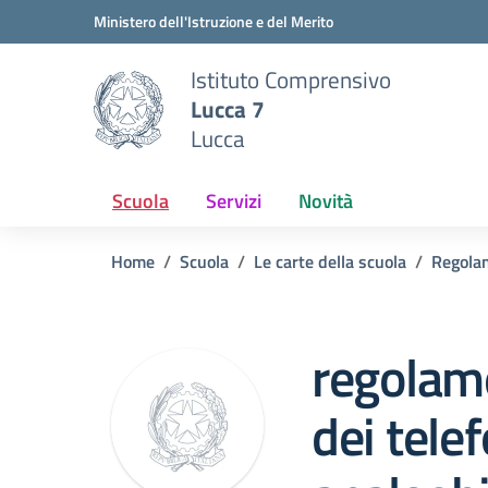
Vai ai contenuti
Vai al menu di navigazione
Vai al footer
Ministero dell'Istruzione e del Merito
Istituto Comprensivo
Lucca 7
Lucca
Scuola
Servizi
Novità
Home
Scuola
Le carte della scuola
Regola
regolame
dei telef