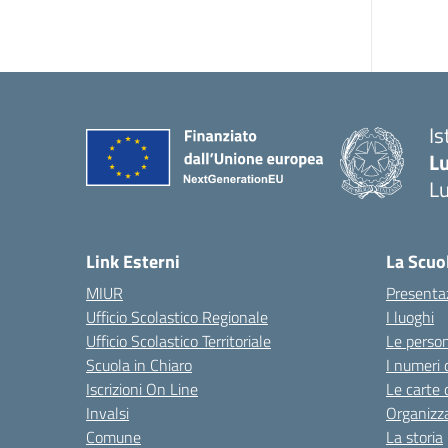
Is
L
L
Link Esterni
La Scuo
MIUR
Presenta
Ufficio Scolastico Regionale
I luoghi
Ufficio Scolastico Territoriale
Le perso
Scuola in Chiaro
I numeri 
Iscrizioni On Line
Le carte 
Invalsi
Organizz
Comune
La storia