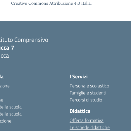
Creative Commons Attribuzione 4.0 Italia.
tituto Comprensivo
ucca 7
ucca
la
I Servizi
zione
Personale scolastico
Famiglie e studenti
ne
Percorsi di studio
della scuola
Didattica
della scuola
Offerta formativa
azione
Le schede didattiche