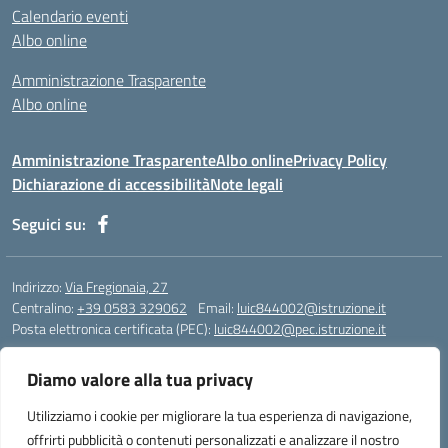
Calendario eventi
Albo online
Amministrazione Trasparente
Albo online
Amministrazione Trasparente
Albo online
Privacy Policy
Dichiarazione di accessibilità
Note legali
Seguici su:
Indirizzo:
Via Fregionaia, 27
Centralino:
+39 0583 329062
Email:
luic844002@istruzione.it
Posta elettronica certificata (PEC):
luic844002@pec.istruzione.it
Codice fiscale: 92051750468
Diamo valore alla tua privacy
Codice meccanografico:
luic844002
Codice Indice delle Pubbliche Amministrazioni (IPA): istsc_luic844002
Utilizziamo i cookie per migliorare la tua esperienza di navigazione,
Codice unico di fatturazione (CUF): UF76KO
offrirti pubblicità o contenuti personalizzati e analizzare il nostro