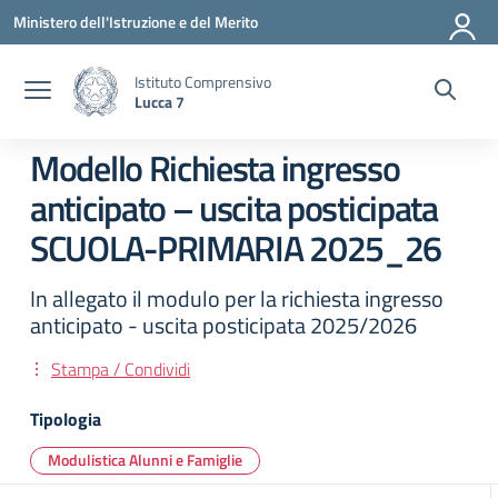
Vai ai contenuti
Vai al menu di navigazione
Vai al footer
Ministero dell'Istruzione e del Merito
Istituto Comprensivo
Lucca 7
Modello Richiesta ingresso
anticipato – uscita posticipata
SCUOLA-PRIMARIA 2025_26
In allegato il modulo per la richiesta ingresso
anticipato - uscita posticipata 2025/2026
Stampa / Condividi
Tipologia
Modulistica Alunni e Famiglie