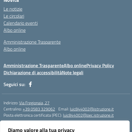
Le notizie
Le circolari
Calendario eventi
Albo online
Amministrazione Trasparente
Albo online
Amministrazione Trasparente
Albo online
Privacy Policy
Dichiarazione di accessibilità
Note legali
Seguici su:
Indirizzo:
Via Fregionaia, 27
Centralino:
+39 0583 329062
Email:
luic844002@istruzione.it
Posta elettronica certificata (PEC):
luic844002@pec.istruzione.it
Codice fiscale: 92051750468
Diamo valore alla tua privacy