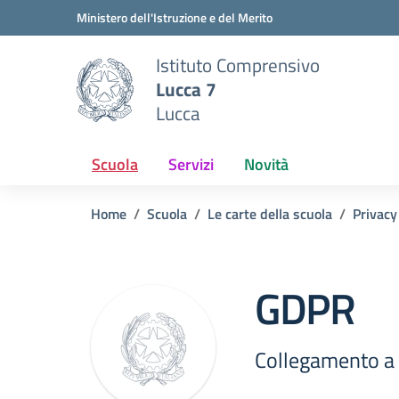
Vai ai contenuti
Vai al menu di navigazione
Vai al footer
Ministero dell'Istruzione e del Merito
Istituto Comprensivo
Lucca 7
Lucca
Scuola
Servizi
Novità
Home
Scuola
Le carte della scuola
Privacy
GDPR
Collegamento 