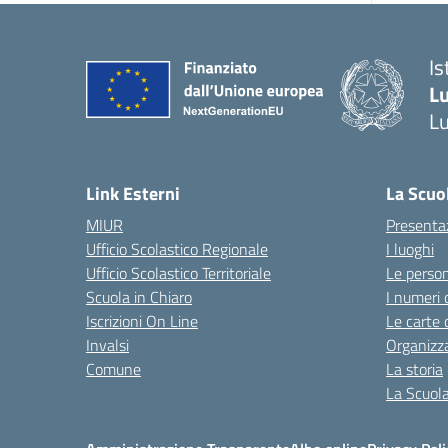
Is
L
L
Link Esterni
La Scuo
MIUR
Presenta
Ufficio Scolastico Regionale
I luoghi
Ufficio Scolastico Territoriale
Le perso
Scuola in Chiaro
I numeri 
Iscrizioni On Line
Le carte 
Invalsi
Organizz
Comune
La storia
La Scuol