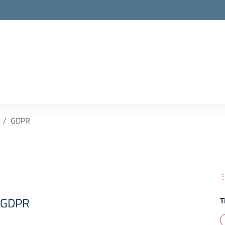
GDPR
a GDPR
T