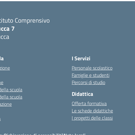
tituto Comprensivo
ucca 7
ucca
la
I Servizi
zione
Personale scolastico
Famiglie e studenti
ne
Percorsi di studio
della scuola
Didattica
della scuola
Offerta formativa
azione
Le schede didattiche
I progetti delle classi
a