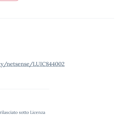
acy/netsense/LUIC844002
rilasciato sotto Licenza