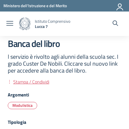
Vai ai contenuti
Vai al menu di navigazione
Vai al footer
Ministero dell'Istruzione e del Merito
Istituto Comprensivo
Lucca 7
Banca del libro
l servizio è rivolto agli alunni della scuola sec. I
grado Custer De Nobili. Cliccare sul nuovo link
per accedere alla banca del libro.
Stampa / Condividi
Argomenti
Modulistica
Tipologia