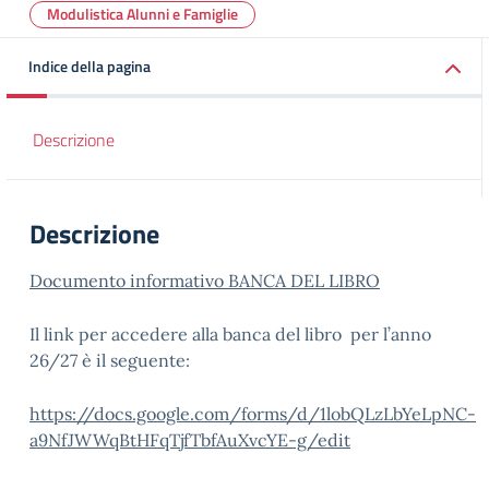
Modulistica Alunni e Famiglie
Indice della pagina
Descrizione
Descrizione
Documento informativo BANCA DEL LIBRO
Il link per accedere alla banca del libro per l’anno
26/27 è il seguente:
https://docs.google.com/forms/d/1lobQLzLbYeLpNC-
a9NfJWWqBtHFqTjfTbfAuXvcYE-g/edit