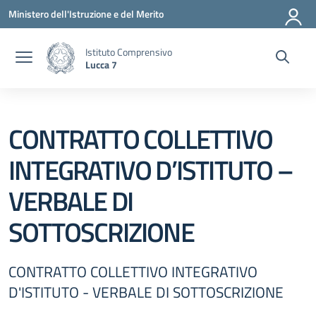
Vai ai contenuti
Vai al menu di navigazione
Vai al footer
Ministero dell'Istruzione e del Merito
Istituto Comprensivo
Lucca 7
CONTRATTO COLLETTIVO
INTEGRATIVO D’ISTITUTO –
VERBALE DI
SOTTOSCRIZIONE
CONTRATTO COLLETTIVO INTEGRATIVO
D'ISTITUTO - VERBALE DI SOTTOSCRIZIONE