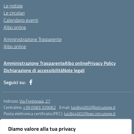
Le notizie
Le circolari
Calendario eventi
Albo online
Amministrazione Trasparente
Albo online
Amministrazione Trasparente
Albo online
Privacy Policy
Dichiarazione di accessibilità
Note legali
Seguici su:
Indirizzo:
Via Fregionaia, 27
Centralino:
+39 0583 329062
Email:
luic844002@istruzione.it
Posta elettronica certificata (PEC):
luic844002@pec.istruzione.it
Codice fiscale: 92051750468
Diamo valore alla tua privacy
Codice meccanografico:
luic844002