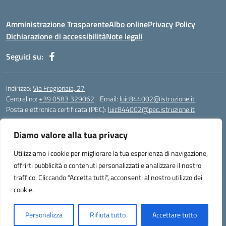
Amministrazione Trasparente
Albo online
Privacy Policy
Dichiarazione di accessibilità
Note legali
Seguici su:
Indirizzo:
Via Fregionaia, 27
Centralino:
+39 0583 329062
Email:
luic844002@istruzione.it
Posta elettronica certificata (PEC):
luic844002@pec.istruzione.it
Codice fiscale: 92051750468
Diamo valore alla tua privacy
Codice meccanografico:
luic844002
Codice Indice delle Pubbliche Amministrazioni (IPA): istsc_luic844002
Utilizziamo i cookie per migliorare la tua esperienza di navigazione,
Codice unico di fatturazione (CUF): UF76KO
offrirti pubblicità o contenuti personalizzati e analizzare il nostro
traffico. Cliccando “Accetta tutti”, acconsenti al nostro utilizzo dei
cookie.
Concept & Design by Designers Italia
Personalizza
Rifiuta tutto
Accettare tutto