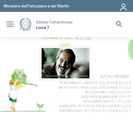
Vai ai contenuti
Vai al menu di navigazione
Vai al footer
Ministero dell'Istruzione e del Merito
Istituto Comprensivo
Lucca 7