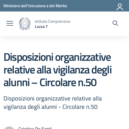
Vai ai contenuti
Vai al menu di navigazione
Vai al footer
Ministero dell'Istruzione e del Merito
Istituto Comprensivo
Lucca 7
Disposizioni organizzative
relative alla vigilanza degli
alunni – Circolare n.50
Disposizioni organizzative relative alla
vigilanza degli alunni - Circolare n.50
Cristina De Santi