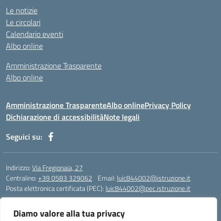
Le notizie
Le circolari
Calendario eventi
Albo online
Amministrazione Trasparente
Albo online
Amministrazione Trasparente
Albo online
Privacy Policy
Dichiarazione di accessibilità
Note legali
Seguici su:
Indirizzo:
Via Fregionaia, 27
Centralino:
+39 0583 329062
Email:
luic844002@istruzione.it
Posta elettronica certificata (PEC):
luic844002@pec.istruzione.it
Codice fiscale: 92051750468
Diamo valore alla tua privacy
Codice meccanografico:
luic844002