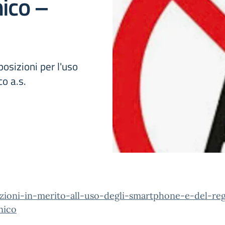
nico –
posizioni per l'uso
co a.s.
izioni-in-merito-all-uso-degli-smartphone-e-del-reg
nico