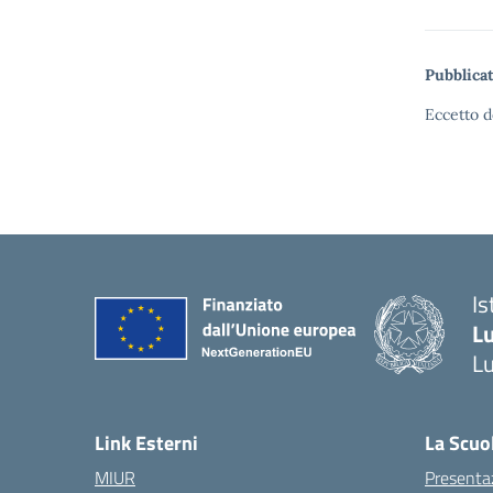
Pubblicat
Eccetto d
Is
L
L
Link Esterni
La Scuo
MIUR
Presenta