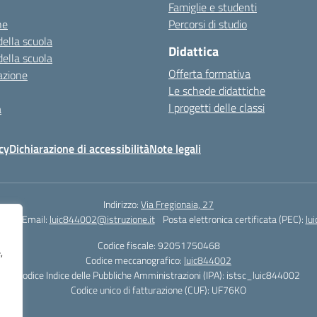
Famiglie e studenti
ne
Percorsi di studio
della scuola
Didattica
della scuola
Offerta formativa
azione
Le schede didattiche
I progetti delle classi
a
cy
Dichiarazione di accessibilità
Note legali
Indirizzo:
Via Fregionaia, 27
062
Email:
luic844002@istruzione.it
Posta elettronica certificata (PEC):
lu
Codice fiscale: 92051750468
,
Codice meccanografico:
luic844002
Codice Indice delle Pubbliche Amministrazioni (IPA): istsc_luic844002
Codice unico di fatturazione (CUF): UF76KO