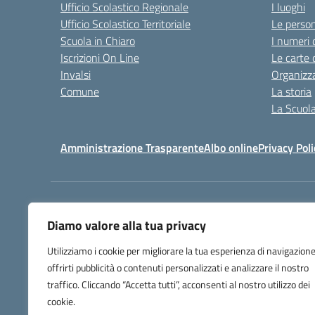
Ufficio Scolastico Regionale
I luoghi
Ufficio Scolastico Territoriale
Le perso
Scuola in Chiaro
I numeri 
Iscrizioni On Line
Le carte 
Invalsi
Organizz
Comune
La storia
La Scuol
Amministrazione Trasparente
Albo online
Privacy Poli
Centralino:
+39 0583 329
Diamo valore alla tua privacy
Utilizziamo i cookie per migliorare la tua esperienza di navigazione
offrirti pubblicità o contenuti personalizzati e analizzare il nostro
traffico. Cliccando “Accetta tutti”, acconsenti al nostro utilizzo dei
cookie.