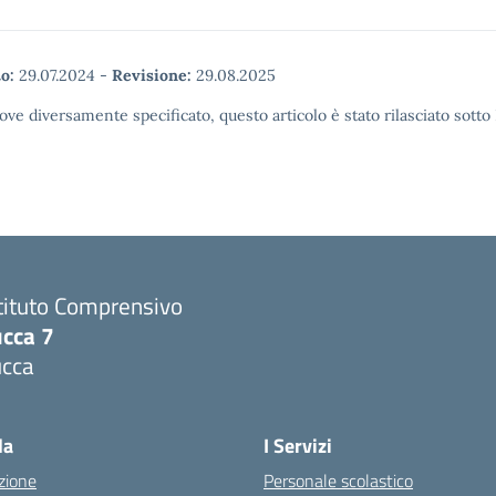
o:
29.07.2024
-
Revisione:
29.08.2025
ove diversamente specificato, questo articolo è stato rilasciato sott
tituto Comprensivo
ucca 7
ucca
la
I Servizi
zione
Personale scolastico