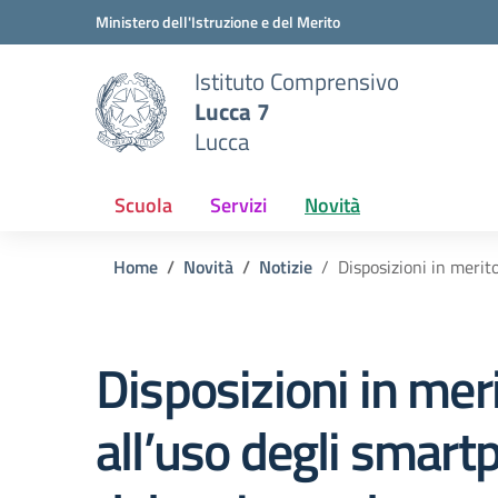
Vai ai contenuti
Vai al menu di navigazione
Vai al footer
Ministero dell'Istruzione e del Merito
Istituto Comprensivo
Lucca 7
Lucca
Scuola
Servizi
Novità
Home
Novità
Notizie
Disposizioni in merit
Disposizioni in mer
all’uso degli smart