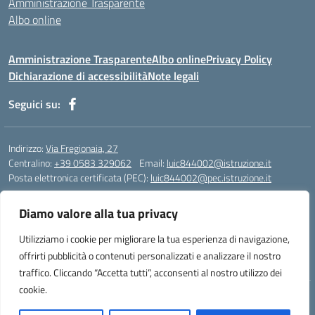
Amministrazione Trasparente
Albo online
Amministrazione Trasparente
Albo online
Privacy Policy
Dichiarazione di accessibilità
Note legali
Seguici su:
Indirizzo:
Via Fregionaia, 27
Centralino:
+39 0583 329062
Email:
luic844002@istruzione.it
Posta elettronica certificata (PEC):
luic844002@pec.istruzione.it
Codice fiscale: 92051750468
Diamo valore alla tua privacy
Codice meccanografico:
luic844002
Codice Indice delle Pubbliche Amministrazioni (IPA): istsc_luic844002
Utilizziamo i cookie per migliorare la tua esperienza di navigazione,
Codice unico di fatturazione (CUF): UF76KO
offrirti pubblicità o contenuti personalizzati e analizzare il nostro
traffico. Cliccando “Accetta tutti”, acconsenti al nostro utilizzo dei
cookie.
Concept & Design by Designers Italia