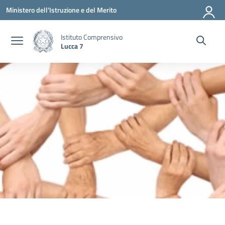
Vai ai contenuti
Vai al menu di navigazione
Vai al footer
Ministero dell'Istruzione e del Merito
Istituto Comprensivo
Lucca 7